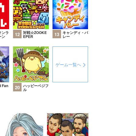
キャンディ・バ
オンラ
対戦☆ZOOKE
13
12
レー
ーン
EPER
ゲーム一覧へ
d Fan
ハッピーベジフ
20
ル