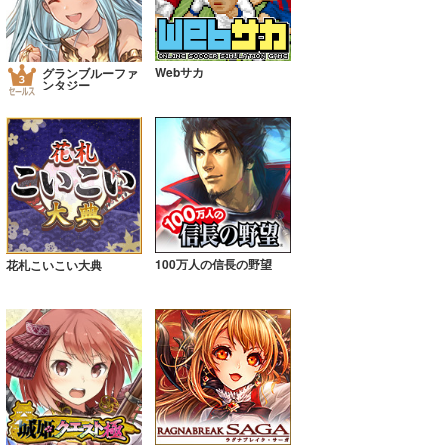
Webサカ
グランブルーファ
ンタジー
100万人の信長の野望
花札こいこい大典