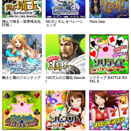
翔んで埼玉～世界埼玉化
SDガンダム オペレーシ
Time Gap
計画～
ョンズ
騎士と翼のフロンティア
100万人の三國志 Specia
ソリティア BATTLE RO
l
YAL β