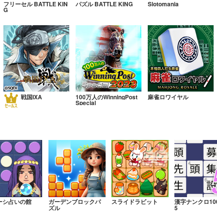
フリーセル BATTLE KIN
パズル BATTLE KING
Slotomania
G
戦国IXA
100万人のWinningPost
麻雀ロワイヤル
Special
ーシ占いの館
ガーデンブロックパ
スライドラビット
漢字ナンクロ10
ズル
5