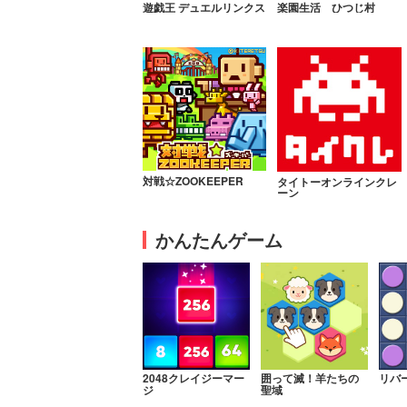
遊戯王 デュエルリンクス
楽園生活 ひつじ村
対戦☆ZOOKEEPER
タイトーオンラインクレ
ーン
かんたんゲーム
2048クレイジーマー
囲って滅！羊たちの
リバ
ジ
聖域