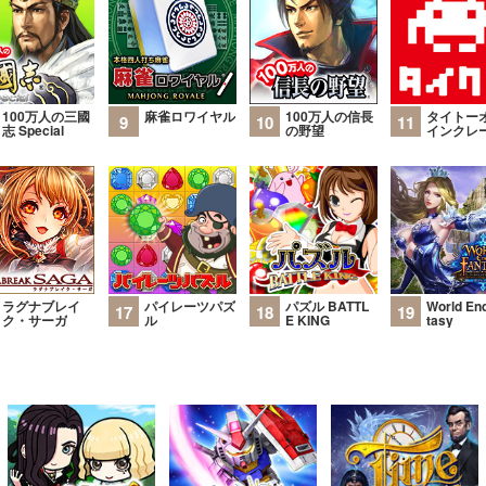
100万人の三國
麻雀ロワイヤル
100万人の信長
タイトー
9
10
11
志 Special
の野望
インクレ
ラグナブレイ
パイレーツパズ
パズル BATTL
World En
17
18
19
ク・サーガ
ル
E KING
tasy