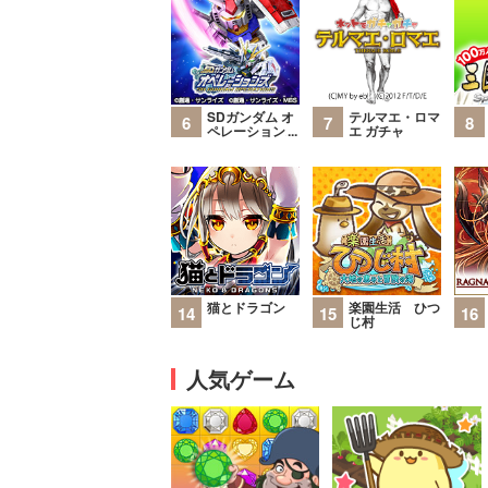
SDガンダム オ
テルマエ・ロマ
6
7
8
ペレーションズ
エ ガチャ
猫とドラゴン
楽園生活 ひつ
14
15
16
じ村
人気ゲーム