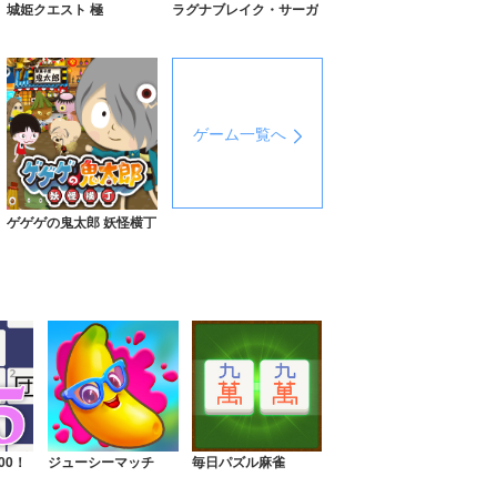
ラグナブレイク・サーガ
城姫クエスト 極
ゲーム一覧へ
ゲゲゲの鬼太郎 妖怪横丁
毎日パズル麻雀
00！
ジューシーマッチ