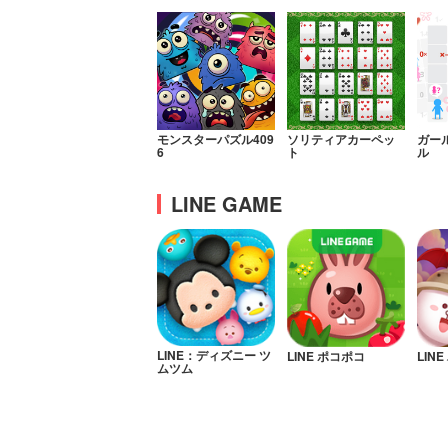
モンスターパズル409
ソリティアカーペッ
ガー
6
ト
ル
LINE GAME
LINE：ディズニー ツ
LINE ポコポコ
LIN
ムツム